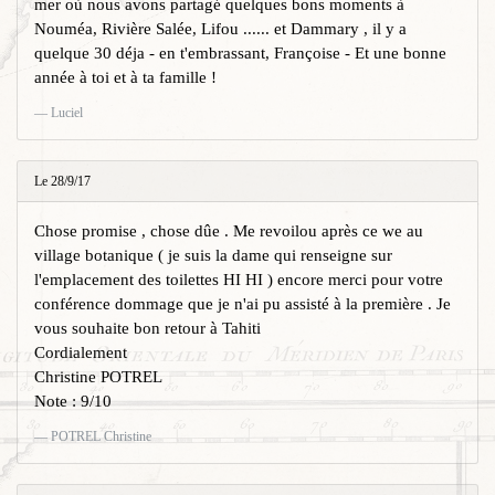
mer où nous avons partagé quelques bons moments à
Nouméa, Rivière Salée, Lifou ...... et Dammary , il y a
quelque 30 déja - en t'embrassant, Françoise - Et une bonne
année à toi et à ta famille !
Luciel
Le 28/9/17
Chose promise , chose dûe . Me revoilou après ce we au
village botanique ( je suis la dame qui renseigne sur
l'emplacement des toilettes HI HI ) encore merci pour votre
conférence dommage que je n'ai pu assisté à la première . Je
vous souhaite bon retour à Tahiti
Cordialement
Christine POTREL
Note : 9/10
POTREL Christine