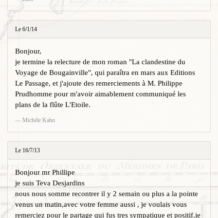
Le 6/1/14
Bonjour,
je termine la relecture de mon roman "La clandestine du
Voyage de Bougainville", qui paraîtra en mars aux Editions
Le Passage, et j'ajoute des remerciements à M. Philippe
Prudhomme pour m'avoir aimablement communiqué les
plans de la flûte L'Etoile.
Michèle Kahn
Le 16/7/13
Bonjour mr Phillipe
je suis Teva Desjardins
nous nous somme recontrer il y 2 semain ou plus a la pointe
venus un matin,avec votre femme aussi , je voulais vous
remerciez pour le partage qui fus tres sympatique et positif.je