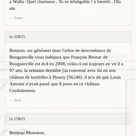
à Wallis .Quel charmeur . Tu es infatigable ! à bientôt . Ofa
atu
Soane
Le 22/8/15
Bonjour, sur généanet dans l'arbre de descendance de
Bougainville vous indiquez que François Bronac de
Bougainville est dcd en 2008, celui-ci est toujours en vit il a
97 ans, la semaine dernière j'ai conversé avec lui en son
château de kerdrého à Plouay (56240). il m'a dit que Louis
Antoine n'avait passé que 8 jours en ce château.
Cordialement.
Hoel
Le 17/8/15
Bonjour Monsieur,